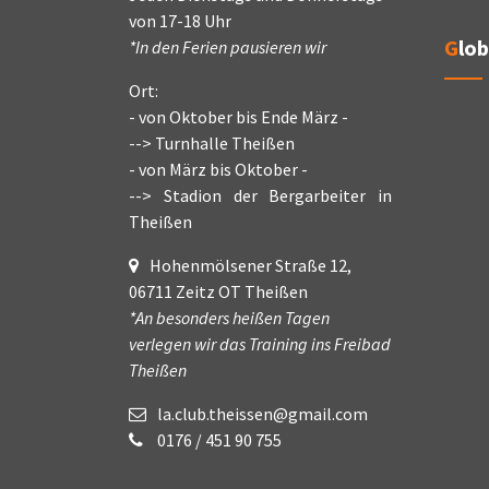
von 17-18 Uhr
Glo
*In den Ferien pausieren wir
Ort:
- von Oktober bis Ende März -
--> Turnhalle Theißen
- von März bis Oktober -
--> Stadion der Bergarbeiter in
Theißen
Hohenmölsener Straße 12,
06711 Zeitz OT Theißen
*An besonders heißen Tagen
verlegen wir das Training ins Freibad
Theißen
la.club.theissen@gmail.com
0176 / 451 90 755