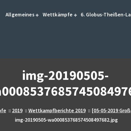
Allgemeines
Wettkämpfe
6. Globus-Theißen-La
img-20190505-
0008537685745084976
pfe
::
2019
::
Wettkampfberichte 2019
::
[05-05-2019 Groß
img-20190505-wa000853768574508497682.jpg