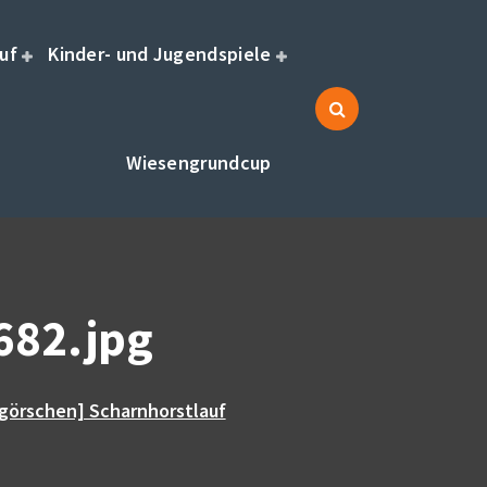
uf
Kinder- und Jugendspiele
Wiesengrundcup
82.jpg
görschen] Scharnhorstlauf