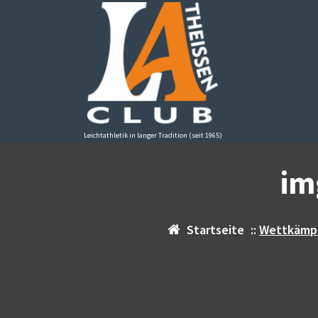
Zum
Inhalt
springen
Leichtathletik in langer Tradition (seit 1965)
im
Startseite
::
Wettkämp