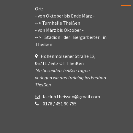
Ort:
- von Oktober bis Ende März -
--> Turnhalle Theißen
- von März bis Oktober -
--> Stadion der Bergarbeiter in
Theißen
Hohenmölsener Straße 12,
06711 Zeitz OT Theißen
*An besonders heißen Tagen
verlegen wir das Training ins Freibad
Theißen
la.club.theissen@gmail.com
0176 / 451 90 755