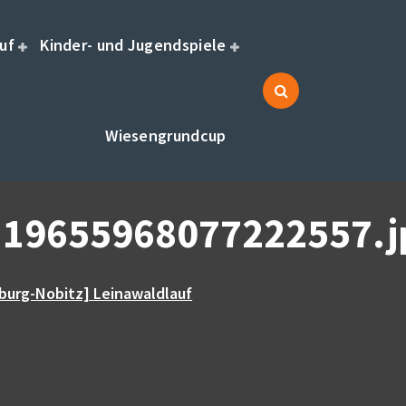
uf
Kinder- und Jugendspiele
Wiesengrundcup
19655968077222557.j
burg-Nobitz] Leinawaldlauf