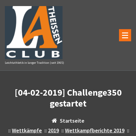
Zum
Inhalt
springen
Leichtathletik in langer Tradition (seit 1965)
[04-02-2019] Challenge350
gestartet
Startseite
::
Wettkämpfe
::
2019
::
Wettkampfberichte 2019
::