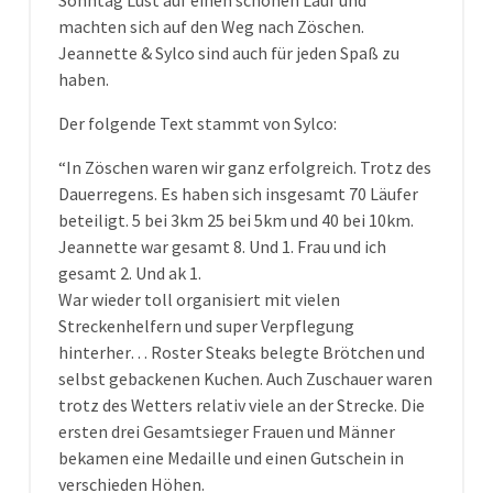
Sonntag Lust auf einen schönen Lauf und
machten sich auf den Weg nach Zöschen.
Jeannette & Sylco sind auch für jeden Spaß zu
haben.
Der folgende Text stammt von Sylco:
“In Zöschen waren wir ganz erfolgreich. Trotz des
Dauerregens. Es haben sich insgesamt 70 Läufer
beteiligt. 5 bei 3km 25 bei 5km und 40 bei 10km.
Jeannette war gesamt 8. Und 1. Frau und ich
gesamt 2. Und ak 1.
War wieder toll organisiert mit vielen
Streckenhelfern und super Verpflegung
hinterher… Roster Steaks belegte Brötchen und
selbst gebackenen Kuchen. Auch Zuschauer waren
trotz des Wetters relativ viele an der Strecke. Die
ersten drei Gesamtsieger Frauen und Männer
bekamen eine Medaille und einen Gutschein in
verschieden Höhen.