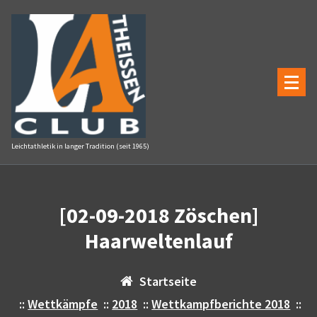
Zum
Inhalt
springen
Leichtathletik in langer Tradition (seit 1965)
[02-09-2018 Zöschen]
Haarweltenlauf
Startseite
::
Wettkämpfe
::
2018
::
Wettkampfberichte 2018
::