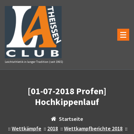
Zum
Inhalt
springen
Leichtathletik in langer Tradition (seit 1965)
[01-07-2018 Profen]
Hochkippenlauf
Startseite
::
Wettkämpfe
::
2018
::
Wettkampfberichte 2018
::