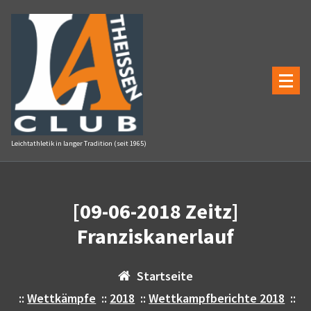
Zum
Inhalt
springen
Leichtathletik in langer Tradition (seit 1965)
[09-06-2018 Zeitz]
Franziskanerlauf
Startseite
::
Wettkämpfe
::
2018
::
Wettkampfberichte 2018
::