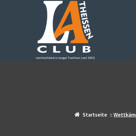
Zum
Inhalt
springen
Leichtathletik in langer Tradition (seit 1965)
Startseite
::
Wettkäm