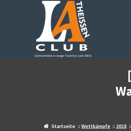
Zum
Inhalt
springen
Leichtathletik in langer Tradition (seit 1965)
Wa
Startseite
::
Wettkämpfe
::
2018
: