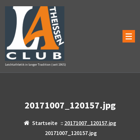
Zum
Inhalt
springen
Leichtathletik in langer Tradition (seit 1965)
20171007_120157.jpg
Startseite
::
20171007_120157.jpg
20171007_120157.jpg