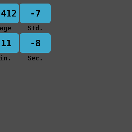
-412
-7
age
Std.
-11
-8
in.
Sec.