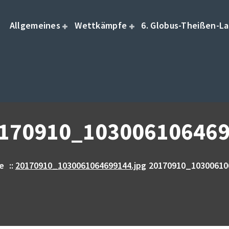
Allgemeines
Wettkämpfe
6. Globus-Theißen-La
170910_103006106469
te
::
20170910_1030061064699144.jpg
20170910_10300610