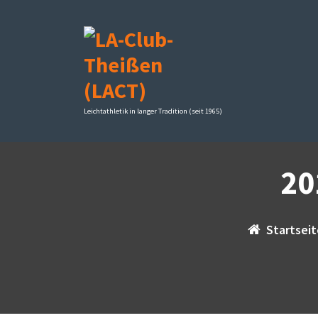
Zum
Inhalt
springen
Leichtathletik in langer Tradition (seit 1965)
20
Startsei