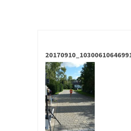
20170910_10300610646991