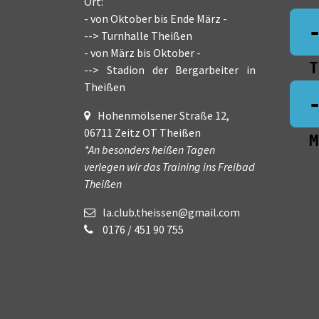
Ort:
- von Oktober bis Ende März -
--> Turnhalle Theißen
- von März bis Oktober -
T
--> Stadion der Bergarbeiter in
Theißen
Hohenmölsener Straße 12,
06711 Zeitz OT Theißen
M
*An besonders heißen Tagen
verlegen wir das Training ins Freibad
Theißen
la.club.theissen@gmail.com
0176 / 451 90 755