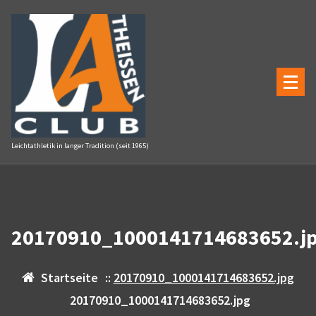
Zum
Inhalt
springen
Leichtathletik in langer Tradition (seit 1965)
20170910_1000141714683652.j
Startseite
::
20170910_1000141714683652.jpg
20170910_1000141714683652.jpg