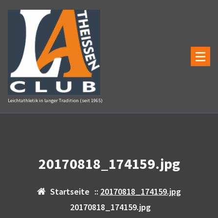
Zum
Inhalt
springen
Leichtathletik in langer Tradition (seit 1965)
20170818_174159.jpg
Startseite
::
20170818_174159.jpg
20170818_174159.jpg