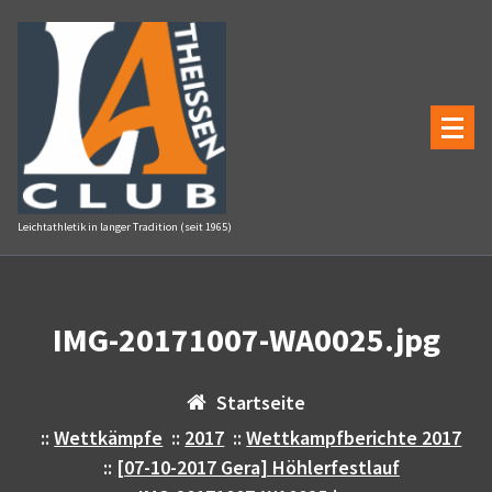
Zum
Inhalt
springen
Leichtathletik in langer Tradition (seit 1965)
IMG-20171007-WA0025.jpg
Startseite
::
Wettkämpfe
::
2017
::
Wettkampfberichte 2017
::
[07-10-2017 Gera] Höhlerfestlauf