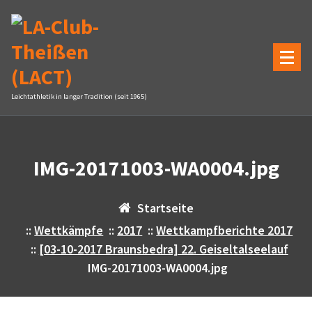
Zum
Inhalt
springen
Leichtathletik in langer Tradition (seit 1965)
IMG-20171003-WA0004.jpg
Startseite
::
Wettkämpfe
::
2017
::
Wettkampfberichte 2017
::
[03-10-2017 Braunsbedra] 22. Geiseltalseelauf
IMG-20171003-WA0004.jpg