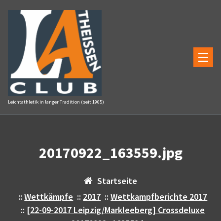
Zum
Inhalt
springen
Leichtathletik in langer Tradition (seit 1965)
20170922_163559.jpg
Startseite
::
Wettkämpfe
::
2017
::
Wettkampfberichte 2017
::
[22-09-2017 Leipzig/Markleeberg] Crossdeluxe