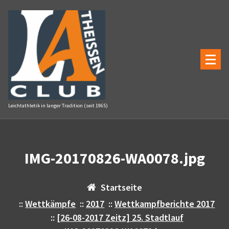
Zum
Inhalt
springen
Leichtathletik in langer Tradition (seit 1965)
IMG-20170826-WA0078.jpg
Startseite
::
Wettkämpfe
::
2017
::
Wettkampfberichte 2017
::
[26-08-2017 Zeitz] 25. Stadtlauf