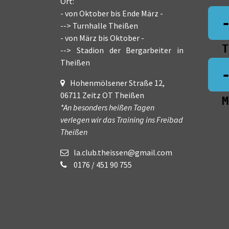
Ort:
- von Oktober bis Ende März -
--> Turnhalle Theißen
- von März bis Oktober -
T
--> Stadion der Bergarbeiter in
Theißen
Hohenmölsener Straße 12,
06711 Zeitz OT Theißen
M
*An besonders heißen Tagen
verlegen wir das Training ins Freibad
Theißen
la.club.theissen@gmail.com
0176 / 451 90 755