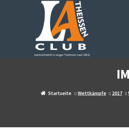
Zum
Inhalt
springen
Leichtathletik in langer Tradition (seit 1965)
I
Startseite
::
Wettkämpfe
::
2017
::