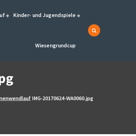
uf
Kinder- und Jugendspiele
Wiesengrundcup
pg
nnenwendlauf
IMG-20170624-WA0060.jpg