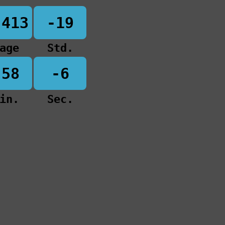
-413
-19
age
Std.
-58
-6
in.
Sec.