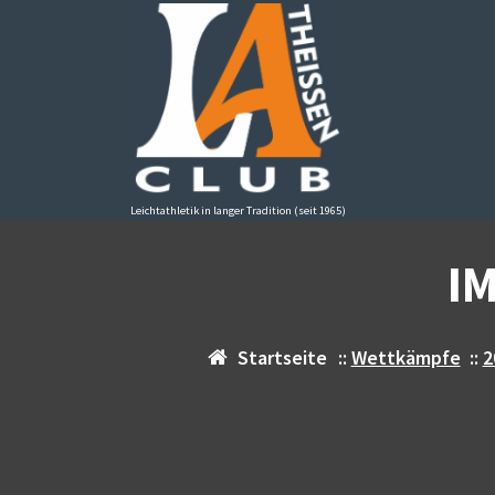
Zum
Inhalt
springen
Leichtathletik in langer Tradition (seit 1965)
I
Startseite
::
Wettkämpfe
::
2