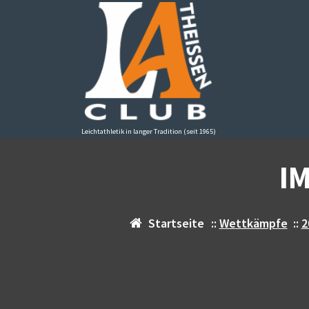
Zum
Inhalt
springen
Leichtathletik in langer Tradition (seit 1965)
I
Startseite
::
Wettkämpfe
::
2