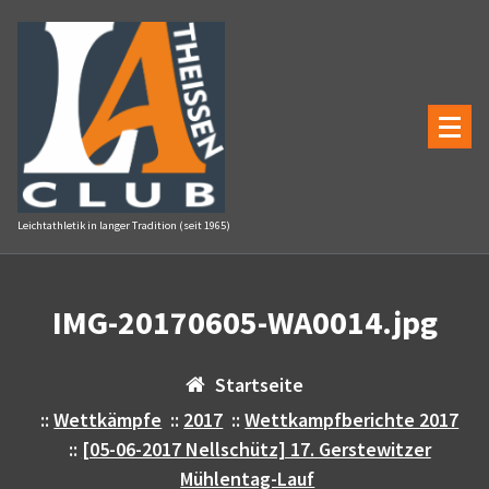
Zum
Inhalt
springen
Leichtathletik in langer Tradition (seit 1965)
IMG-20170605-WA0014.jpg
Startseite
::
Wettkämpfe
::
2017
::
Wettkampfberichte 2017
::
[05-06-2017 Nellschütz] 17. Gerstewitzer
Mühlentag-Lauf