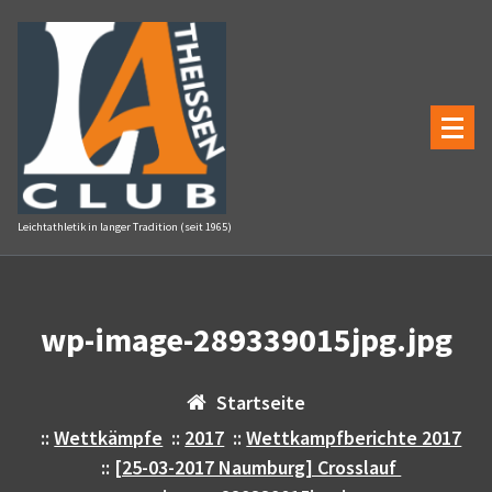
Zum
Inhalt
springen
Leichtathletik in langer Tradition (seit 1965)
wp-image-289339015jpg.jpg
Startseite
::
Wettkämpfe
::
2017
::
Wettkampfberichte 2017
::
[25-03-2017 Naumburg] Crosslauf