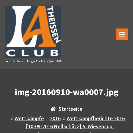
Zum
Inhalt
springen
Leichtathletik in langer Tradition (seit 1965)
img-20160910-wa0007.jpg
Startseite
::
Wettkämpfe
::
2016
::
Wettkampfberichte 2016
::
[10-09-2016 Nellschütz] 5. Wiesencup