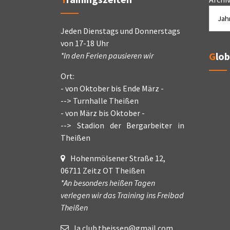
Jeden Dienstags und Donnerstags
von 17-18 Uhr
Glo
*In den Ferien pausieren wir
Ort:
- von Oktober bis Ende März -
--> Turnhalle Theißen
- von März bis Oktober -
--> Stadion der Bergarbeiter in
Theißen
Hohenmölsener Straße 12,
06711 Zeitz OT Theißen
*An besonders heißen Tagen
verlegen wir das Training ins Freibad
Theißen
la.club.theissen@gmail.com