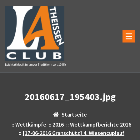
Zum
Inhalt
springen
Leichtathletik in langer Tradition (seit 1965)
20160617_195403.jpg
Startseite
::
Wettkämpfe
::
2016
::
Wettkampfberichte 2016
::
[17-06-2016 Granschütz] 4. Wiesencuplauf