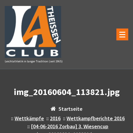
Zum
Inhalt
springen
Leichtathletik in langer Tradition (seit 1965)
img_20160604_113821.jpg
Startseite
::
Wettkämpfe
::
2016
::
Wettkampfberichte 2016
::
[04-06-2016 Zorbau] 3. Wiesencup