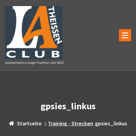
Zum
Inhalt
springen
Leichtathletik in langer Tradition (seit 1965)
gpsies_linkus
Startseite
::
Training - Strecken
gpsies_linkus