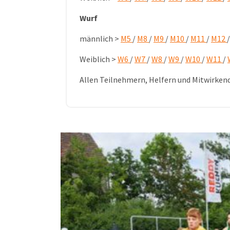
Wurf
männlich >
M5
/
M8
/
M9
/
M10
/
M11
/
M12
Weiblich >
W6
/
W7
/
W8
/
W9
/
W10
/
W11
/
Allen Teilnehmern, Helfern und Mitwirkend