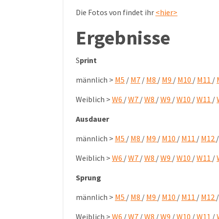
Die Fotos von findet ihr
<hier>
Ergebnisse
S
print
männlich >
M5
/
M7
/
M8
/
M9
/
M10
/
M11
/
Weiblich >
W6
/
W7
/
W8
/
W9
/
W10
/
W11
/
Ausdauer
männlich >
M5
/
M8
/
M9
/
M10
/
M11
/
M12
Weiblich >
W6
/
W7
/
W8
/
W9
/
W10
/
W11
/
Sprung
männlich >
M5
/
M8
/
M9
/
M10
/
M11
/
M12
Weiblich >
W6
/
W7
/
W8
/
W9
/
W10
/
W11
/