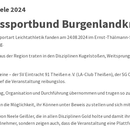
ele 2024
issportbund Burgenlandk
Sportart Leichtathletik fanden am 24.08.2024 im Ernst-Thälmann-S
g.
aus der Region traten in den Disziplinen Kugelstoßen, Weitsprung
ne – der SV Eintracht 91 Theißen e. V. (LA-Club Theißen), der SG C
ief die Veranstaltung reibungslos.
ng, Organisation und Durchführung übernommen und trugen so zu
 die Möglichkeit, ihr Können unter Beweis zu stellen und sich mi
n Neele Geißler, die in allen Disziplinen Gold holte und damit ih
ilnehmer, sondern zeigen auch, dass die Veranstaltung eine Plattf