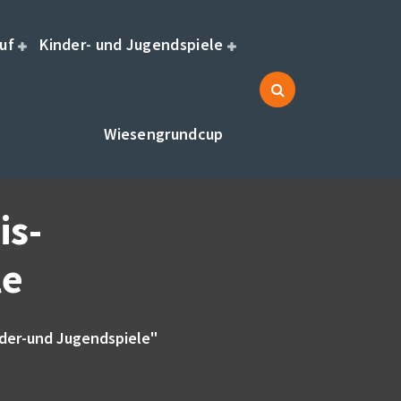
uf
Kinder- und Jugendspiele
Wiesengrundcup
is-
le
nder-und Jugendspiele"