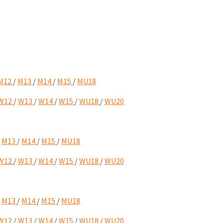
M12
/
M13
/
M14
/
M15
/
MU18
W12
/
W13
/
W14
/
W15
/
WU18
/
WU20
/
M13
/
M14
/
M15
/
MU18
W12
/
W13
/
W14
/
W15
/
WU18
/
WU20
/
M13
/
M14
/
M15
/
MU18
W12
/
W13
/
W14
/
W15
/
WU18
/
WU20