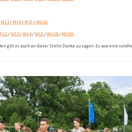
/
M13
/
M14
/
M15
/
MU18
W12
/
W13
/
W14
/
W15
/
WU18
/
WU20
en gilt es auch an dieser Stelle Danke zu sagen. Es war eine run