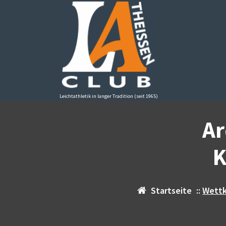
Zum
Inhalt
springen
Leichtathletik in langer Tradition (seit 1965)
Ar
K
Startseite
::
Wett