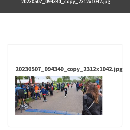
20230507_094340_copy_2312x1042.jpg
20230507_094340_copy_2312x1042.jpg