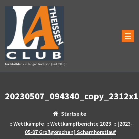
Zum
Inhalt
springen
Leichtathletik in langer Tradition (seit 1965)
20230507_094340_copy_2312x1
Startseite
::
Wettkämpfe
::
Wettkampfberichte 2023
::
[2023-
05-07 Großgörschen] Scharnhorstlauf