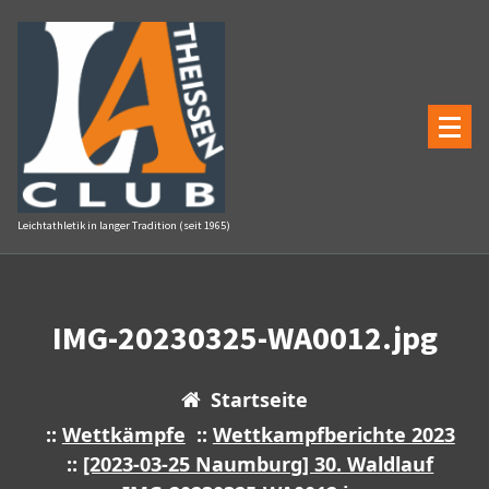
Zum
Inhalt
springen
Leichtathletik in langer Tradition (seit 1965)
IMG-20230325-WA0012.jpg
Startseite
::
Wettkämpfe
::
Wettkampfberichte 2023
::
[2023-03-25 Naumburg] 30. Waldlauf