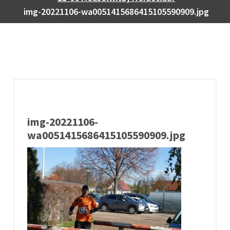
img-20221106-wa0051415686415105590909.jpg
img-20221106-
wa0051415686415105590909.jpg