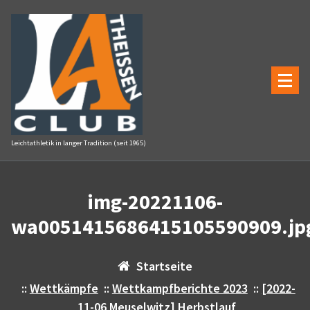
Zum
Inhalt
springen
Leichtathletik in langer Tradition (seit 1965)
img-20221106-
wa0051415686415105590909.jp
Startseite
::
Wettkämpfe
::
Wettkampfberichte 2023
::
[2022-
11-06 Meuselwitz] Herbstlauf