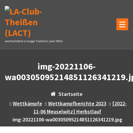
Zum
Inhalt
springen
Leichtathletik in langer Tradition (seit 1965)
img-20221106-
wa00305095214851126341219.j
Startseite
::
Wettkämpfe
::
Wettkampfberichte 2023
::
[2022-
11-06 Meuselwitz] Herbstlauf
img-20221106-wa00305095214851126341219.jpg