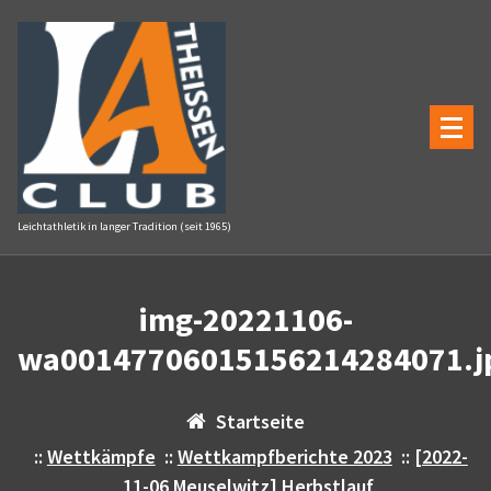
Zum
Inhalt
springen
Leichtathletik in langer Tradition (seit 1965)
img-20221106-
wa00147706015156214284071.j
Startseite
::
Wettkämpfe
::
Wettkampfberichte 2023
::
[2022-
11-06 Meuselwitz] Herbstlauf