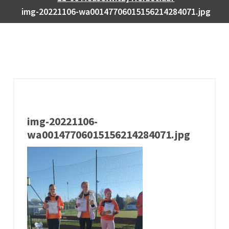
img-20221106-wa00147706015156214284071.jpg
img-20221106-
wa00147706015156214284071.jpg