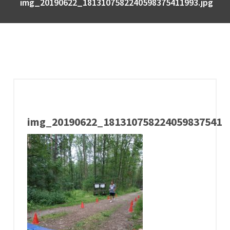
img_20190622_1813107582240598375411993.jpg
img_20190622_18131075822405983754119