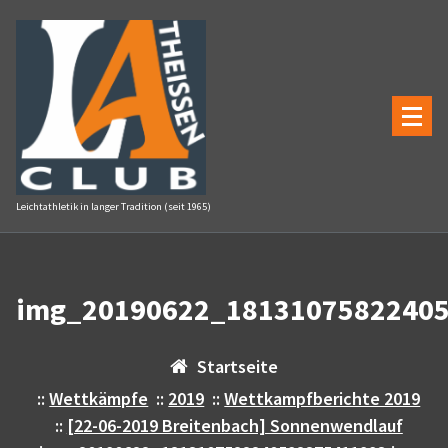
Zum
Inhalt
springen
Leichtathletik in langer Tradition (seit 1965)
img_20190622_18131075822405
Startseite
::
Wettkämpfe
::
2019
::
Wettkampfberichte 2019
::
[22-06-2019 Breitenbach] Sonnenwendlauf