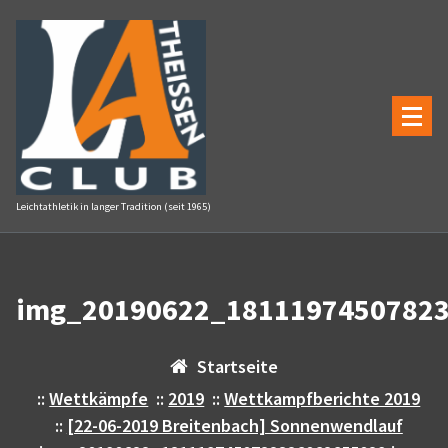
Zum
Inhalt
springen
Leichtathletik in langer Tradition (seit 1965)
img_20190622_18111974507823
Startseite
::
Wettkämpfe
::
2019
::
Wettkampfberichte 2019
::
[22-06-2019 Breitenbach] Sonnenwendlauf