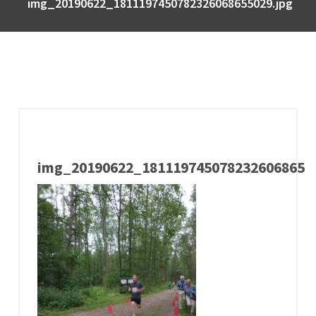
img_20190622_1811197450782326068655029.jpg
img_20190622_18111974507823260686550