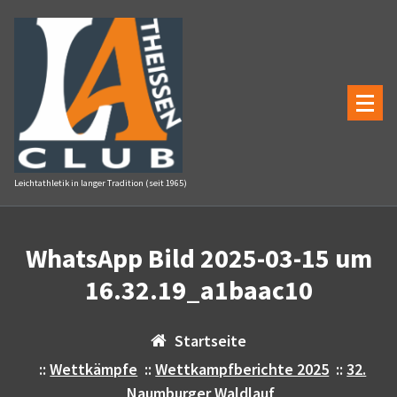
Zum
Inhalt
springen
Leichtathletik in langer Tradition (seit 1965)
WhatsApp Bild 2025-03-15 um
16.32.19_a1baac10
Startseite
::
Wettkämpfe
::
Wettkampfberichte 2025
::
32.
Naumburger Waldlauf