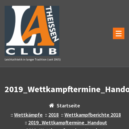
Zum
Inhalt
springen
Leichtathletik in langer Tradition (seit 1965)
2019_Wettkampftermine_Hand
Startseite
::
Wettkämpfe
::
2018
::
Wettkampfberichte 2018
::
2019_Wettkampftermine_Handout